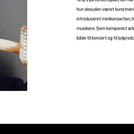
få dj’s på verdensplan, der har
hun desuden været kunstneris
introduceret minikoncerten, 
musikere. Som komponist arbe
både til koncert og til lydprod