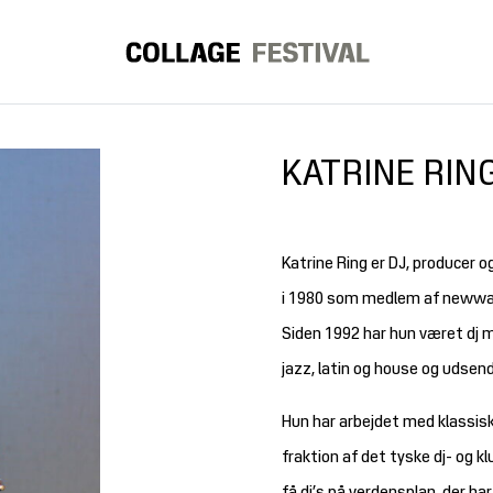
KATRINE RIN
Katrine Ring er DJ, producer o
i 1980 som medlem af newwa
Siden 1992 har hun været dj 
jazz, latin og house og udsen
Hun har arbejdet med klassi
fraktion af det tyske dj- og 