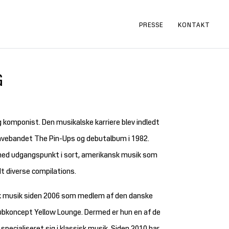
PRESSE
KONTAKT
G
g komponist. Den musikalske karriere blev indledt
vebandet The Pin-Ups og debutalbum i 1982.
med udgangspunkt i sort, amerikansk musik som
dt diverse compilations.
sk musik siden 2006 som medlem af den danske
klubkoncept Yellow Lounge. Dermed er hun en af de