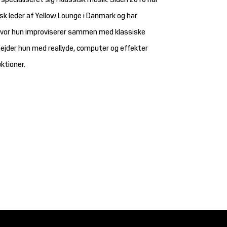
 specialiseret sig i klassisk musik. Siden 2010 har
k leder af Yellow Lounge i Danmark og har
hvor hun improviserer sammen med klassiske
jder hun med reallyde, computer og effekter
uktioner.