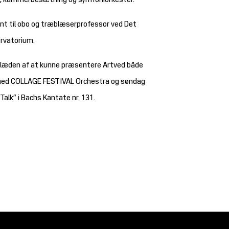
bo, kammerbesætning og symfoniorkester.
nt til obo og træblæserprofessor ved Det
rvatorium.
glæden af at kunne præsentere Artved både
r med COLLAGE FESTIVAL Orchestra og søndag
Talk” i Bachs Kantate nr. 131.