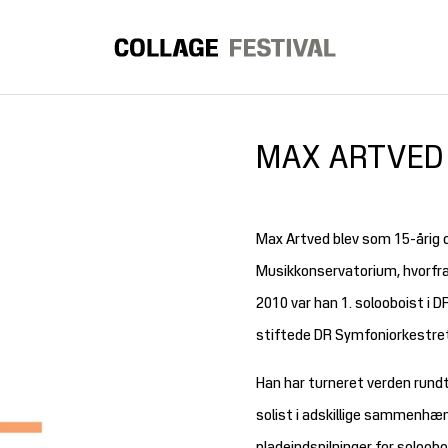
MAX ARTVED
Max Artved blev som 15-årig 
Musikkonservatorium, hvorfra
2010 var han 1. solooboist i D
stiftede DR Symfoniorkestre
Han har turneret verden run
solist i adskillige sammenhæn