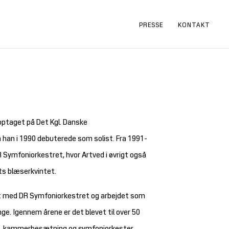
PRESSE
KONTAKT
optaget på Det Kgl. Danske
 han i 1990 debuterede som solist. Fra 1991-
R Symfoniorkestret, hvor Artved i øvrigt også
ts blæserkvintet.
dt med DR Symfoniorkestret og arbejdet som
ge. Igennem årene er det blevet til over 50