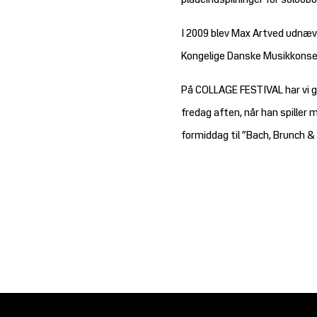
pladeindspilninger for soloo
I 2009 blev Max Artved udnæv
Kongelige Danske Musikkonse
På COLLAGE FESTIVAL har vi 
fredag aften, når han spille
formiddag til ”Bach, Brunch & 